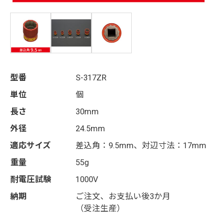
型番
S-317ZR
単位
個
長さ
30mm
外径
24.5mm
適応サイズ
差込角：9.5mm、対辺寸法：17mm
重量
55g
耐電圧試験
1000V
納期
ご注文、お支払い後3か月
（受注生産）