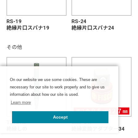
RS-19
RS-24
絶縁片口スパナ19
絶縁片口スパナ24
その他
On our website we use some cookies. These are
necessary for our site to work properly and to give us
information about how our site is used.
Learn more
Accept
T0101A
SAD-34F
絶縁しの
絶縁変換アダプター34